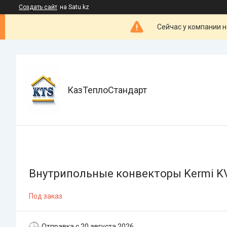
Создать сайт
на Satu.kz
Сейчас у компании н
КазТеплоСтандарт
Внутрипольные конвекторы Kermi K
Под заказ
Отправка с 20 августа 2026