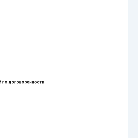
ей
по договоренности