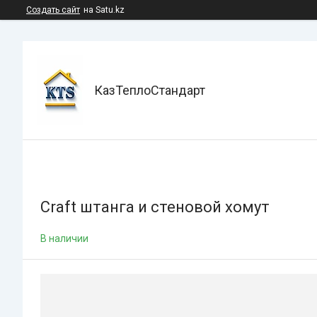
Создать сайт
на Satu.kz
КазТеплоСтандарт
Craft штанга и стеновой хомут
В наличии