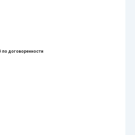
ей
по договоренности