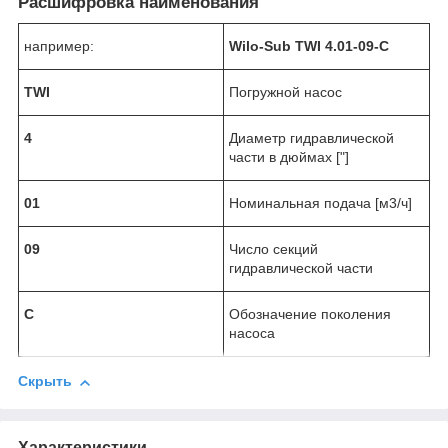
Расшифровка наименования
например:
Wilo-Sub TWI 4.01-09-C
TWI
Погружной насос
4
Диаметр гидравлической
части в дюймах ["]
01
Номинальная подача [м
3
/ч]
09
Число секций
гидравлической части
C
Обозначение поколения
насоса
Скрыть
Характеристики