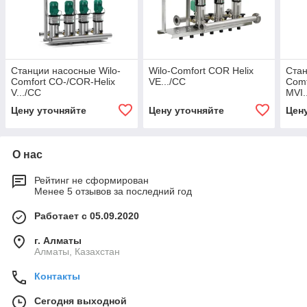
Станции насосные Wilo-
Wilo-Comfort COR Helix
Стан
Comfort CO-/COR-Helix
VE.../CC
Comf
V.../CC
MVI.
Цену уточняйте
Цену уточняйте
Цен
О нас
Рейтинг не сформирован
Менее 5 отзывов за последний год
Работает с 05.09.2020
г. Алматы
Алматы, Казахстан
Контакты
Сегодня выходной