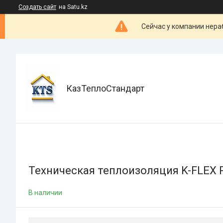
Создать сайт
на Satu.kz
Сейчас у компании нераб
КазТеплоСтандарт
Техническая теплоизоляция K-FLEX 
В наличии