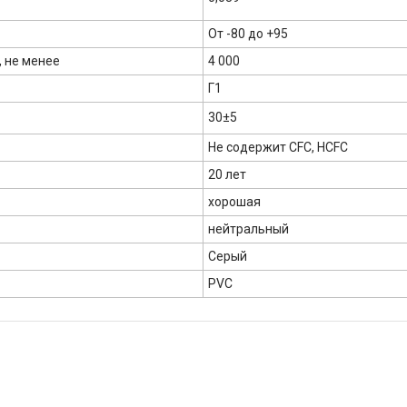
От -80 до +95
 не менее
4 000
Г1
30±5
Не содержит CFC, HCFC
20 лет
хорошая
нейтральный
Серый
PVC