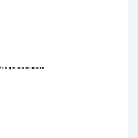
ей
по договоренности