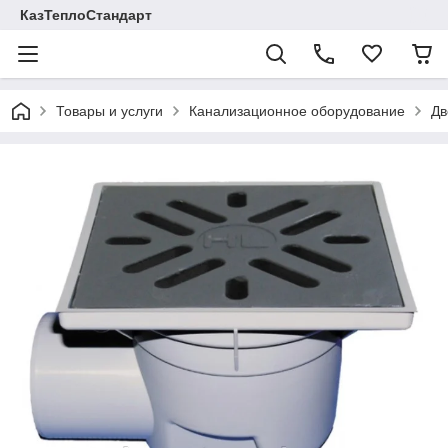
КазТеплоСтандарт
Товары и услуги
Канализационное оборудование
Дв