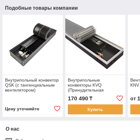
Подобные товары компании
Внутрипольный конвектор
Внутрипольные
Вент
QSK (с тангенциальным
конвекторы KVQ
KNV 
вентилятором)
(Принудительная
конвекция)
170 490
₸
от
Цену уточняйте
Купить
О нас