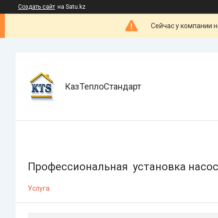
Создать сайт
на Satu.kz
Сейчас у компании н
КазТеплоСтандарт
Профессиональная установка насо
Услуга