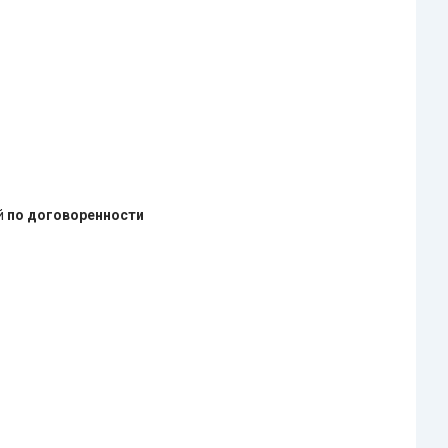
ей
по договоренности