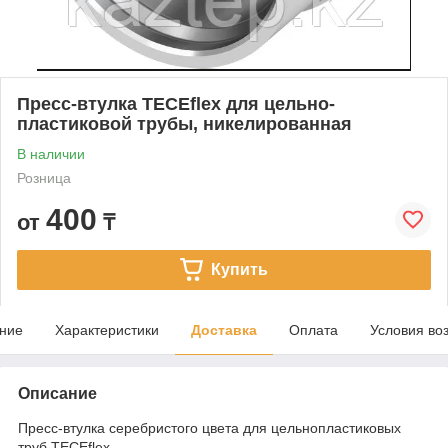
Пресс-втулка TECEflex для цельно-
пластиковой трубы, никелированная
В наличии
Розница
400
от
₸
Купить
ние
Характеристики
Доставка
Оплата
Условия во
Описание
Пресс-втулка серебристого цвета для цельнопластиковых
труб TECEflex