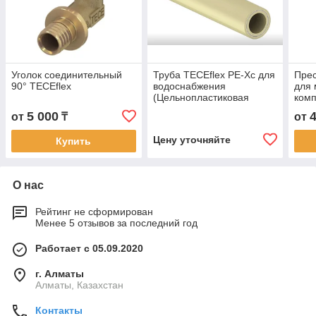
Уголок соединительный
Труба TECEflex PE-Xc для
Прес
90° TECEflex
водоснабжения
для 
(Цельнопластиковая
комп
труба)
5 000
от
₸
от
Цену уточняйте
Купить
О нас
Рейтинг не сформирован
Менее 5 отзывов за последний год
Работает с 05.09.2020
г. Алматы
Алматы, Казахстан
Контакты